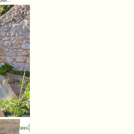
lar...